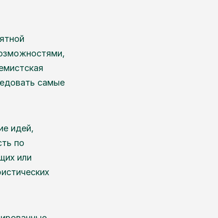
оятной
возможностями,
ремистская
ледовать самые
ие идей,
сть по
щих или
ристических
зированные