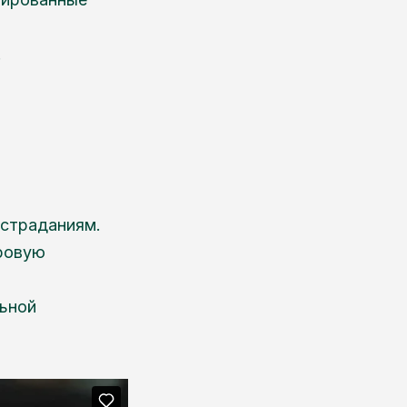
.
 страданиям.
уровую
ьной