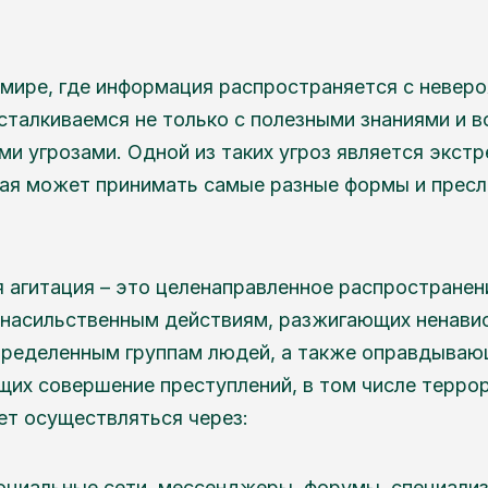
мире, где информация распространяется с невер
сталкиваемся не только с полезными знаниями и 
ыми угрозами. Одной из таких угроз является экст
рая может принимать самые разные формы и прес
 агитация – это целенаправленное распространен
насильственным действиям, разжигающих ненави
ределенным группам людей, а также оправдываю
их совершение преступлений, в том числе терро
ет осуществляться через:
оциальные сети, мессенджеры, форумы, специали