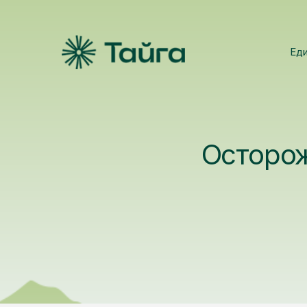
Ед
Осторож