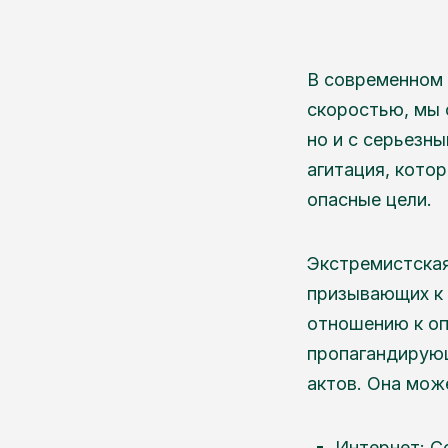
В современном 
скоростью, мы 
но и с серьезн
агитация, кото
опасные цели.
Экстремистская
призывающих к 
отношению к оп
пропагандирующ
актов. Она мож
Интернет: С