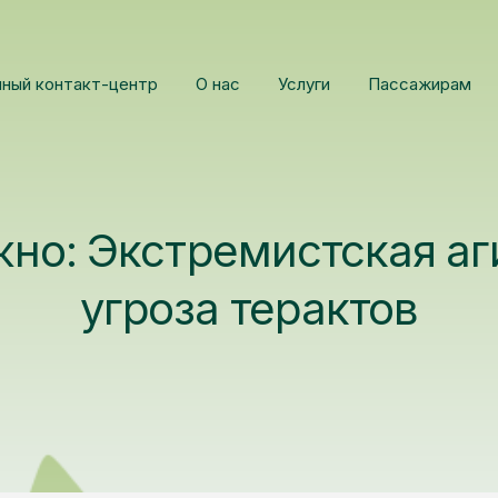
иный контакт-центр
О нас
Услуги
Пассажирам
но: Экстремистская аг
угроза терактов